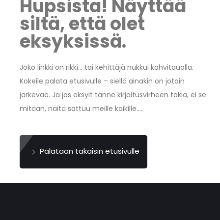
Hupsista! Näyttää
siltä, ​​että olet
eksyksissä.
Joko linkki on rikki… tai kehittäjä nukkui kahvitauolla.
Kokeile palata etusivulle – siellä ainakin on jotain
järkevää. Ja jos eksyit tänne kirjoitusvirheen takia, ei se
mitään, näitä sattuu meille kaikille….
Palataan takaisin etusivulle