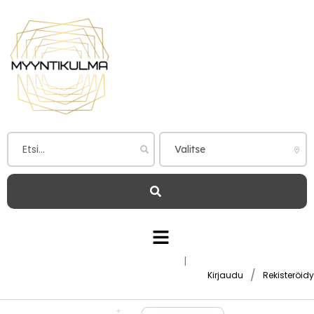
|
/
Kirjaudu
Rekisteröidy