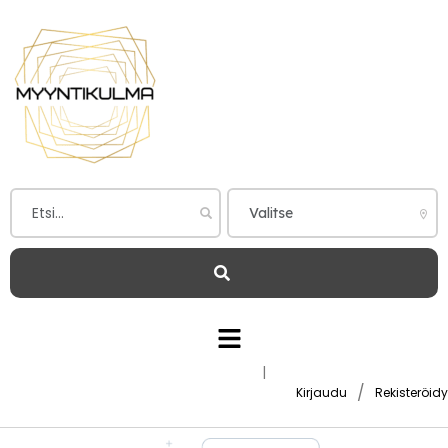
|
/
Kirjaudu
Rekisteröidy