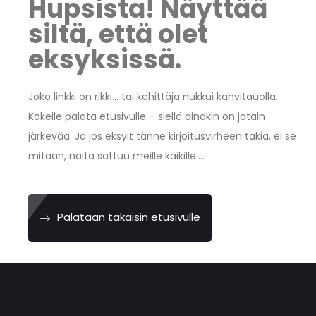
Hupsista! Näyttää
siltä, ​​että olet
eksyksissä.
Joko linkki on rikki… tai kehittäjä nukkui kahvitauolla.
Kokeile palata etusivulle – siellä ainakin on jotain
järkevää. Ja jos eksyit tänne kirjoitusvirheen takia, ei se
mitään, näitä sattuu meille kaikille….
Palataan takaisin etusivulle