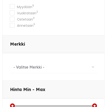
9
Myydään
2
Vuokrataan
0
Ostetaan
0
Annetaan
Merkki
- Valitse Merkki -
Hinta
Min - Max