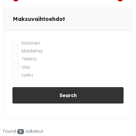
Maksuvaihtoehdot
Käteinen
MobilePay
Tilisiirto
Visa
Lasku
Search
Found
Julkaisut
0