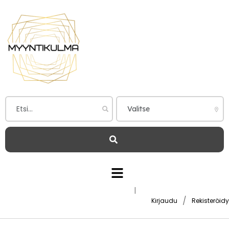
|
/
Kirjaudu
Rekisteröidy