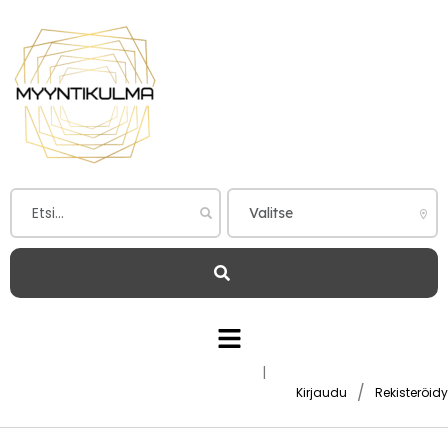
|
/
Kirjaudu
Rekisteröidy