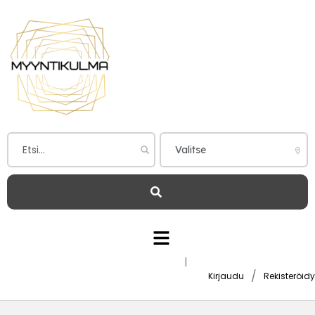
|
/
Kirjaudu
Rekisteröidy