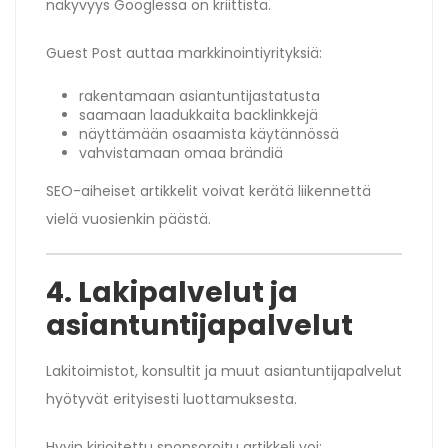
näkyvyys Googlessa on kriittistä.
Guest Post auttaa markkinointiyrityksiä:
rakentamaan asiantuntijastatusta
saamaan laadukkaita backlinkkejä
näyttämään osaamista käytännössä
vahvistamaan omaa brändiä
SEO-aiheiset artikkelit voivat kerätä liikennettä
vielä vuosienkin päästä.
4. Lakipalvelut ja
asiantuntijapalvelut
Lakitoimistot, konsultit ja muut asiantuntijapalvelut
hyötyvät erityisesti luottamuksesta.
Hyvin kirjoitettu sponsoroitu artikkeli voi: