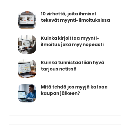
10 virhettä, joita ihmiset
tekevät myynti-ilmoituksissa
Kuinka kirjoittaa myynti-
ilmoitus joka myy nopeasti
Kuinka tunnistaa liian hyvä
tarjous netissä
Mitä tehdä jos myyjä katoaa
kaupan jälkeen?