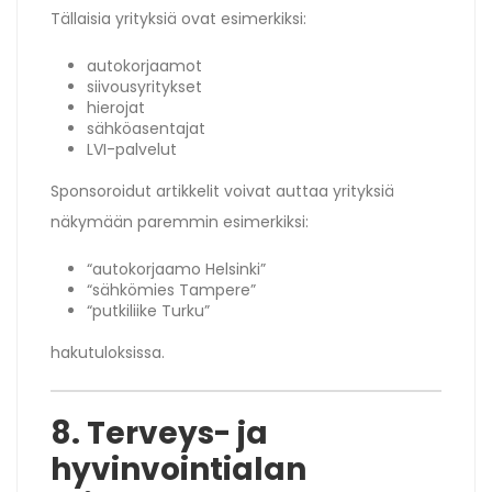
Tällaisia yrityksiä ovat esimerkiksi:
autokorjaamot
siivousyritykset
hierojat
sähköasentajat
LVI-palvelut
Sponsoroidut artikkelit voivat auttaa yrityksiä
näkymään paremmin esimerkiksi:
“autokorjaamo Helsinki”
“sähkömies Tampere”
“putkiliike Turku”
hakutuloksissa.
8. Terveys- ja
hyvinvointialan