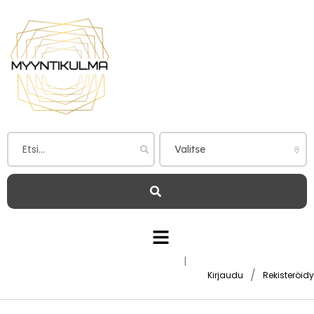
|
/
Kirjaudu
Rekisteröidy