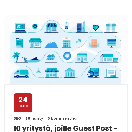
24
touko
SEO
90 nähty
0 kommenttia
10 yritystä, joille Guest Post -