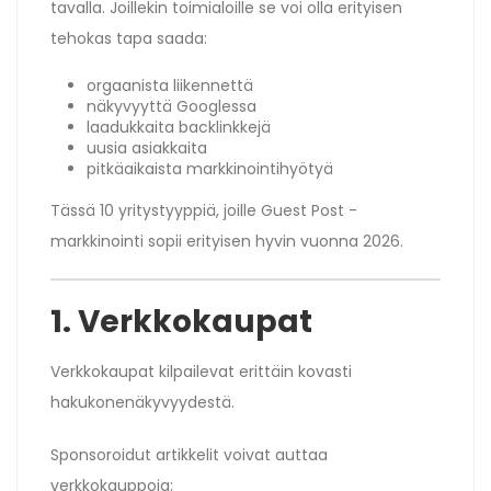
tavalla. Joillekin toimialoille se voi olla erityisen
tehokas tapa saada:
orgaanista liikennettä
näkyvyyttä Googlessa
laadukkaita backlinkkejä
uusia asiakkaita
pitkäaikaista markkinointihyötyä
Tässä 10 yritystyyppiä, joille Guest Post -
markkinointi sopii erityisen hyvin vuonna 2026.
1. Verkkokaupat
Verkkokaupat kilpailevat erittäin kovasti
hakukonenäkyvyydestä.
Sponsoroidut artikkelit voivat auttaa
verkkokauppoja: