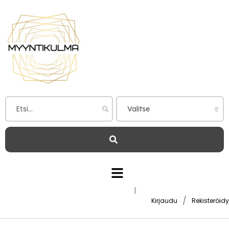
|
/
Kirjaudu
Rekisteröidy