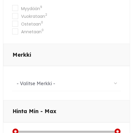
9
Myydään
2
Vuokrataan
0
Ostetaan
0
Annetaan
Merkki
- Valitse Merkki -
Hinta
Min - Max