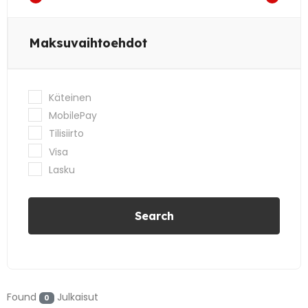
Maksuvaihtoehdot
Käteinen
MobilePay
Tilisiirto
Visa
Lasku
Search
Found
Julkaisut
0