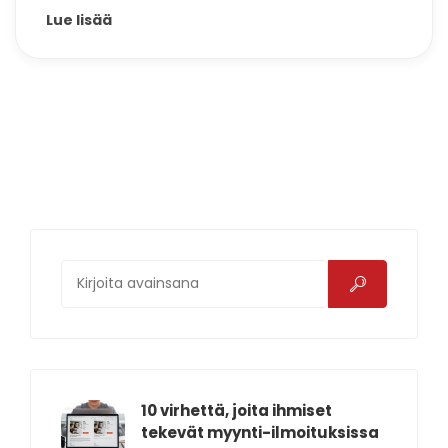
Lue lisää
10 virhettä, joita ihmiset
tekevät myynti-ilmoituksissa