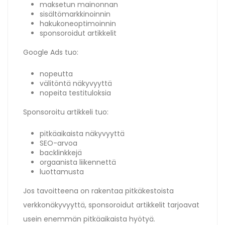
maksetun mainonnan
sisältömarkkinoinnin
hakukoneoptimoinnin
sponsoroidut artikkelit
Google Ads tuo:
nopeutta
välitöntä näkyvyyttä
nopeita testituloksia
Sponsoroitu artikkeli tuo:
pitkäaikaista näkyvyyttä
SEO-arvoa
backlinkkejä
orgaanista liikennettä
luottamusta
Jos tavoitteena on rakentaa pitkäkestoista
verkkonäkyvyyttä, sponsoroidut artikkelit tarjoavat
usein enemmän pitkäaikaista hyötyä.