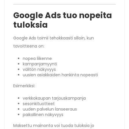
Google Ads tuo nopeita
tuloksia
Google Ads toimii tehokkaasti silloin, kun
tavoitteena on:
nopea liikenne
kampanjamyynti
välitön näkyvyys
uusien asiakkaiden hankinta nopeasti
Esimerkiksi:
verkkokaupan tarjouskampanja
sesonkituotteet
uuden palvelun lanseeraus
paikallinen näkyvyys
Maksettu mainonta voi tuoda tuloksia jo