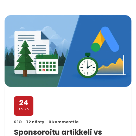
24
touko
SEO
72 nähty
0 kommenttia
Sponsoroitu artikkeli vs