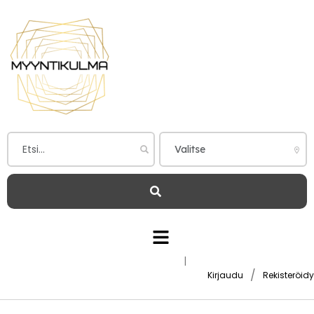
|
/
Kirjaudu
Rekisteröidy