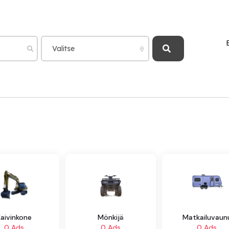
Kaivinkone
Mönkijä
Matkailuvaun
0 Ads
0 Ads
0 Ads