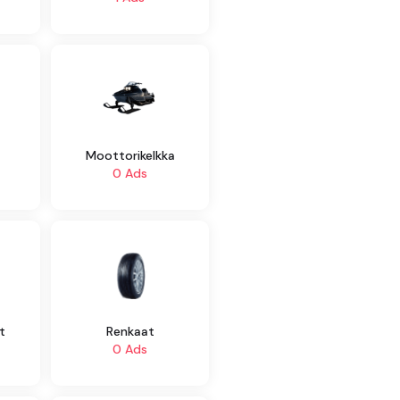
Moottorikelkka
0 Ads
t
Renkaat
0 Ads