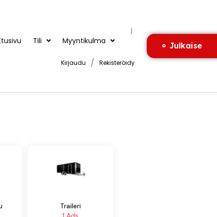
|
Etusivu
Tili
Myyntikulma
Julkaise
/
Kirjaudu
Rekisteröidy
u
Traileri
1 Ads