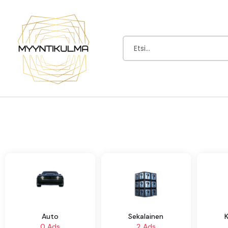
Auto
Sekalainen
0 Ads
2 Ads