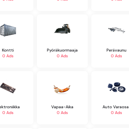
Kontti
Pyöräkuormaaja
Perävaunu
0 Ads
0 Ads
0 Ads
ektroniikka
Vapaa-Aika
Auto Varaosa
0 Ads
0 Ads
0 Ads