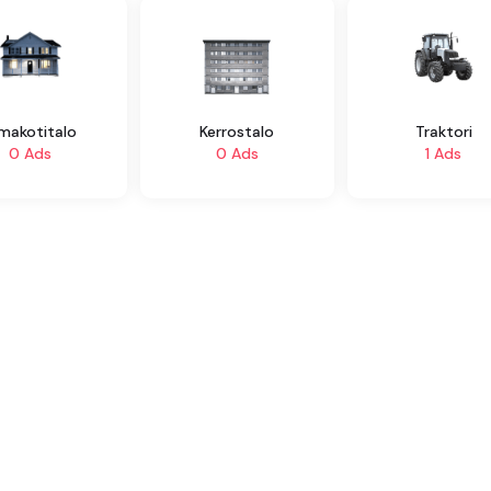
makotitalo
Kerrostalo
Traktori
0 Ads
0 Ads
1 Ads