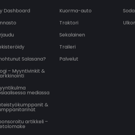
y Dashboard
Kuorma-auto
Soda
innasto
Traktori
Ulko
irjaudu
Sekalainen
ekisteröidy
Traileri
nohtunut Salasana?
Palvelut
logi – Myyntivinkit &
arkkinointi
yyntikulma
osiaalisessa mediassa
hteistyökumppanit &
umppanitarinat
ponsoroitu artikkeli –
ietolomake