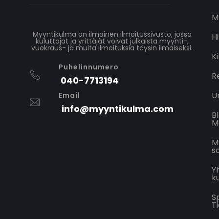
M
Myyntikulma on ilmainen ilmoitussivusto, jossa
H
kuluttajat ja yrittäjät voivat julkaista myynti-,
vuokraus- ja muita ilmoituksia täysin ilmaiseksi.
K
Puhelinnumero
R
040-7713194
U
Email
info@myyntikulma.com
B
M
M
s
Y
k
S
T