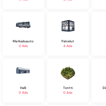
Matkailuauto
Palvelut
0 Ads
4 Ads
Halli
Tontti
El
0 Ads
0 Ads