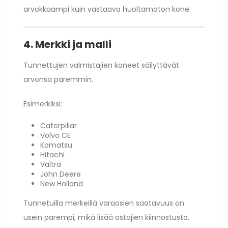
arvokkaampi kuin vastaava huoltamaton kone.
4. Merkki ja malli
Tunnettujen valmistajien koneet säilyttävät
arvonsa paremmin.
Esimerkiksi:
Caterpillar
Volvo CE
Komatsu
Hitachi
Valtra
John Deere
New Holland
Tunnetuilla merkeillä varaosien saatavuus on
usein parempi, mikä lisää ostajien kiinnostusta.