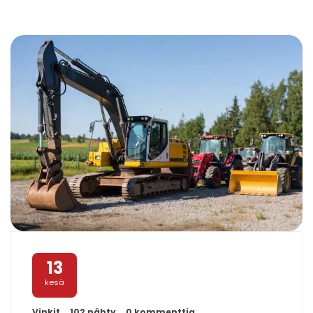
13
kesä
Vinkit
102 nähty
0 kommenttia