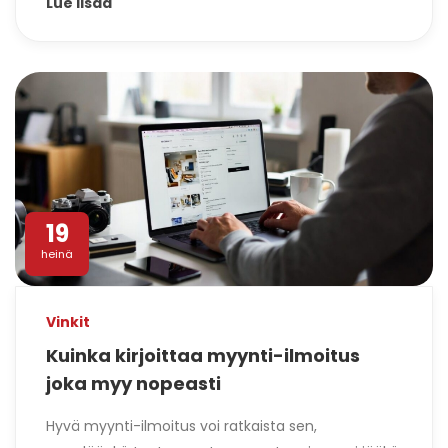
Lue lisää
19
heinä
Vinkit
Kuinka kirjoittaa myynti-ilmoitus
joka myy nopeasti
Hyvä myynti-ilmoitus voi ratkaista sen,