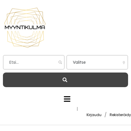
|
/
Kirjaudu
Rekisteröidy