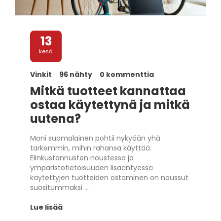
13
kesä
Vinkit
96 nähty
0 kommenttia
Mitkä tuotteet kannattaa
ostaa käytettynä ja mitkä
uutena?
Moni suomalainen pohtii nykyään yhä
tarkemmin, mihin rahansa käyttää.
Elinkustannusten noustessa ja
ympäristötietoisuuden lisääntyessä
käytettyjen tuotteiden ostaminen on noussut
suositummaksi ...
Lue lisää