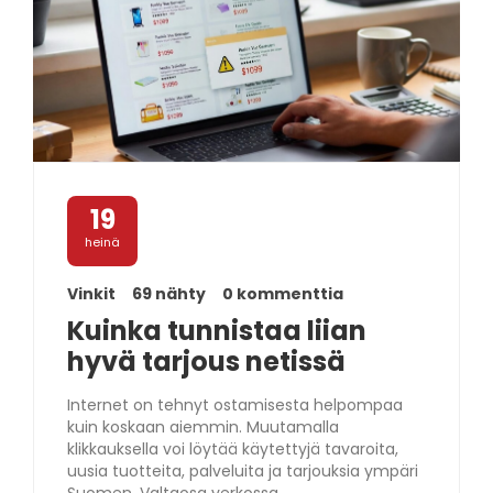
19
heinä
Vinkit
69 nähty
0 kommenttia
Kuinka tunnistaa liian
hyvä tarjous netissä
Internet on tehnyt ostamisesta helpompaa
kuin koskaan aiemmin. Muutamalla
klikkauksella voi löytää käytettyjä tavaroita,
uusia tuotteita, palveluita ja tarjouksia ympäri