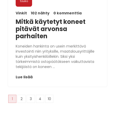
touko
Vinkit
102 nähty
0 kommenttia
Mitkä käytetyt koneet
pitävät arvonsa
parhaiten
Koneiden hankinta on usein merkittävä
investointi niin yrityksille, maatalousyrittäjille
kuin yksityishenkilöillekin. Siksi yksi
tärkeimmistä ostopäätökseen vaikuttavista
tekijöistä on koneen ...
Lue lisää
1
2
3
4
10