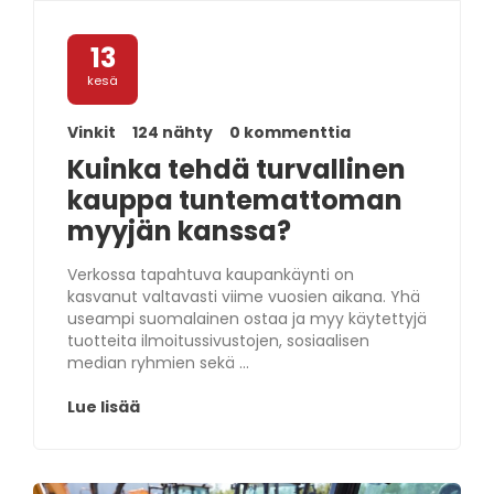
13
kesä
Vinkit
124 nähty
0 kommenttia
Kuinka tehdä turvallinen
kauppa tuntemattoman
myyjän kanssa?
Verkossa tapahtuva kaupankäynti on
kasvanut valtavasti viime vuosien aikana. Yhä
useampi suomalainen ostaa ja myy käytettyjä
tuotteita ilmoitussivustojen, sosiaalisen
median ryhmien sekä ...
Lue lisää