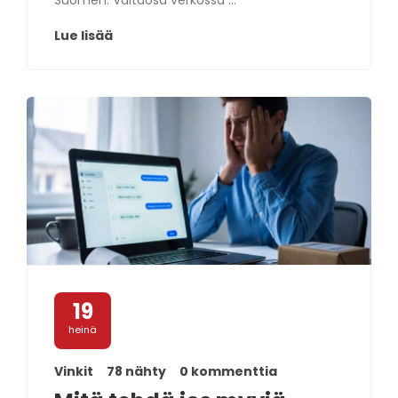
Suomen. Valtaosa verkossa ...
Lue lisää
19
heinä
Vinkit
78 nähty
0 kommenttia