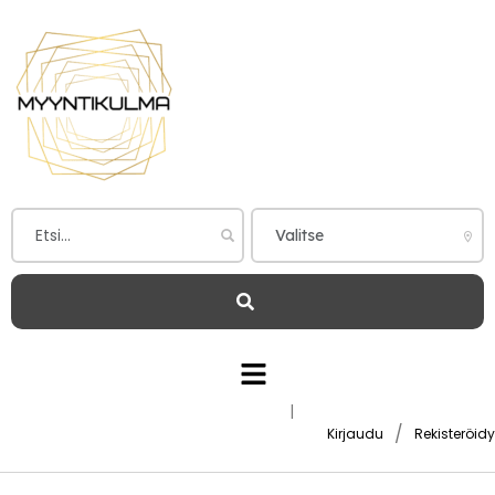
|
/
Kirjaudu
Rekisteröidy