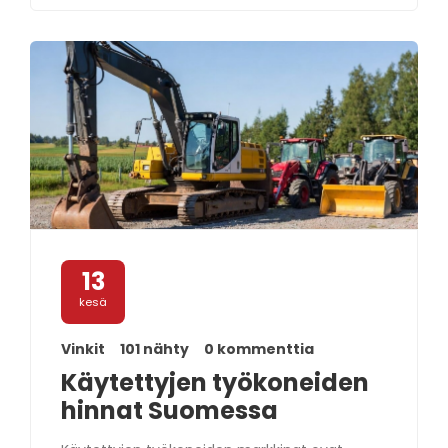
13
kesä
Vinkit
101 nähty
0 kommenttia
Käytettyjen työkoneiden
hinnat Suomessa