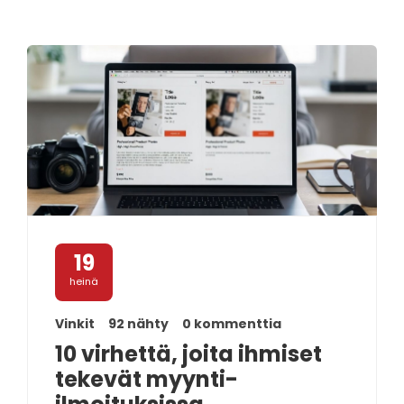
19
heinä
Vinkit
92 nähty
0 kommenttia
10 virhettä, joita ihmiset
tekevät myynti-