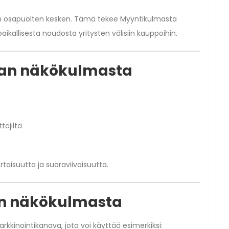
n osapuolten kesken. Tämä tekee Myyntikulmasta
aikallisesta noudosta yritysten välisiin kauppoihin.
jan näkökulmasta
täjiltä
kertaisuutta ja suoraviivaisuutta.
en näkökulmasta
kkinointikanava, jota voi käyttää esimerkiksi: