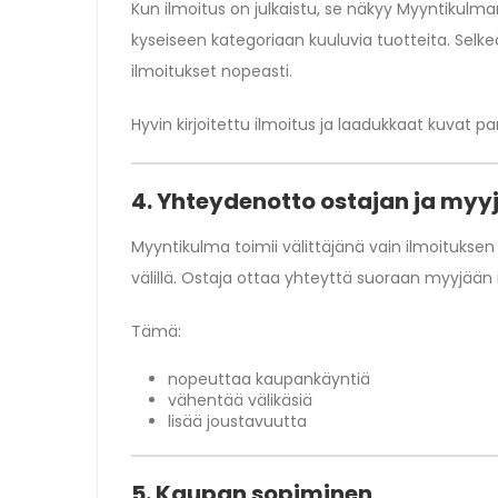
Kun ilmoitus on julkaistu, se näkyy Myyntikulman 
kyseiseen kategoriaan kuuluvia tuotteita. Selk
ilmoitukset nopeasti.
Hyvin kirjoitettu ilmoitus ja laadukkaat kuvat 
4. Yhteydenotto ostajan ja myyj
Myyntikulma toimii välittäjänä vain ilmoitukse
välillä. Ostaja ottaa yhteyttä suoraan myyjään 
Tämä:
nopeuttaa kaupankäyntiä
vähentää välikäsiä
lisää joustavuutta
5. Kaupan sopiminen