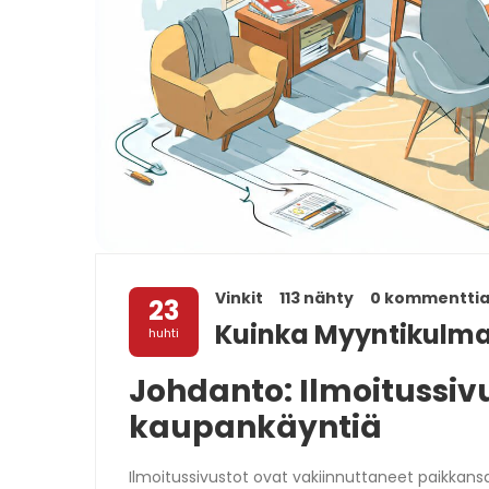
Vinkit
113 nähty
0 kommentti
23
Kuinka Myyntikulma
huhti
Johdanto: Ilmoitussiv
kaupankäyntiä
Ilmoitussivustot ovat vakiinnuttaneet paikkans