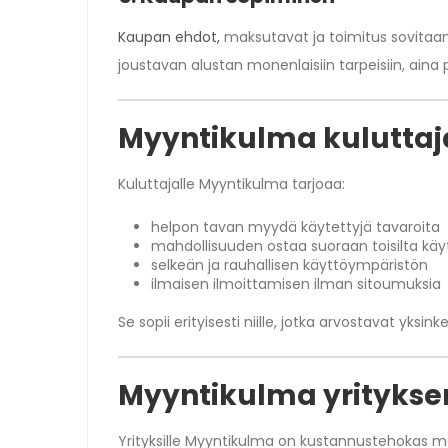
Kaupan ehdot,
maksutavat ja toimitus sovitaa
joustavan alustan monenlaisiin tarpeisiin, aina p
Myyntikulma kulutta
Kuluttajalle Myyntikulma tarjoaa:
helpon tavan myydä käytettyjä tavaroita
mahdollisuuden ostaa suoraan toisilta käyt
selkeän ja rauhallisen käyttöympäristön
ilmaisen ilmoittamisen ilman sitoumuksia
Se sopii erityisesti niille, jotka arvostavat yksin
Myyntikulma yrityks
Yrityksille Myyntikulma on kustannustehokas mar