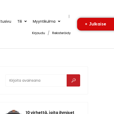
|
Etusivu
Tili
Myyntikulma
Julkaise
/
Kirjaudu
Rekisteröidy
10 virhettä, joita ihmiset