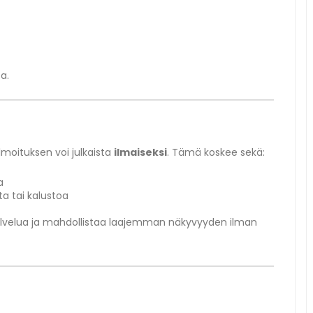
a.
lmoituksen voi julkaista
ilmaiseksi
. Tämä koskee sekä:
a
ta tai kalustoa
palvelua ja mahdollistaa laajemman näkyvyyden ilman