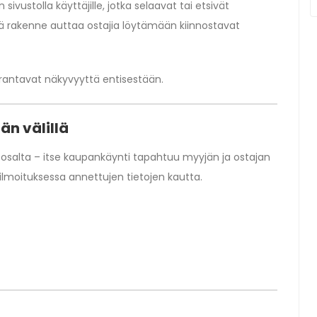
sivustolla käyttäjille, jotka selaavat tai etsivät
eä rakenne auttaa ostajia löytämään kiinnostavat
parantavat näkyvyyttä entisestään.
än välillä
n osalta – itse kaupankäynti tapahtuu myyjän ja ostajan
ilmoituksessa annettujen tietojen kautta.