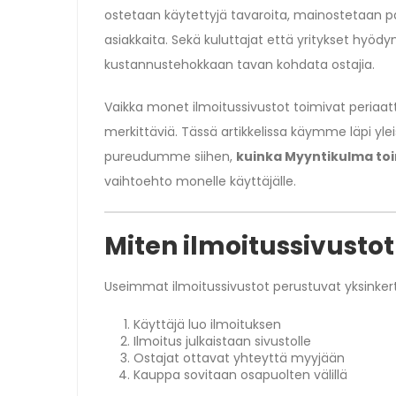
ostetaan käytettyjä tavaroita, mainostetaan pa
asiakkaita. Sekä kuluttajat että yritykset hyödy
kustannustehokkaan tavan kohdata ostajia.
Vaikka monet ilmoitussivustot toimivat periaatt
merkittäviä. Tässä artikkelissa käymme läpi ylei
pureudumme siihen,
kuinka Myyntikulma to
vaihtoehto monelle käyttäjälle.
Miten ilmoitussivustot
Useimmat ilmoitussivustot perustuvat yksinkert
Käyttäjä luo ilmoituksen
Ilmoitus julkaistaan sivustolle
Ostajat ottavat yhteyttä myyjään
Kauppa sovitaan osapuolten välillä