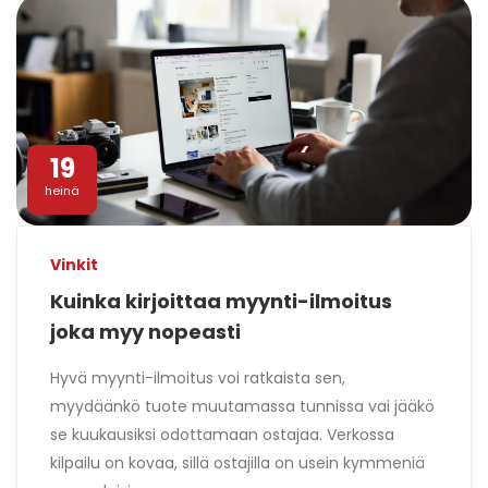
19
heinä
Vinkit
Kuinka kirjoittaa myynti-ilmoitus
joka myy nopeasti
Hyvä myynti-ilmoitus voi ratkaista sen,
myydäänkö tuote muutamassa tunnissa vai jääkö
se kuukausiksi odottamaan ostajaa. Verkossa
kilpailu on kovaa, sillä ostajilla on usein kymmeniä