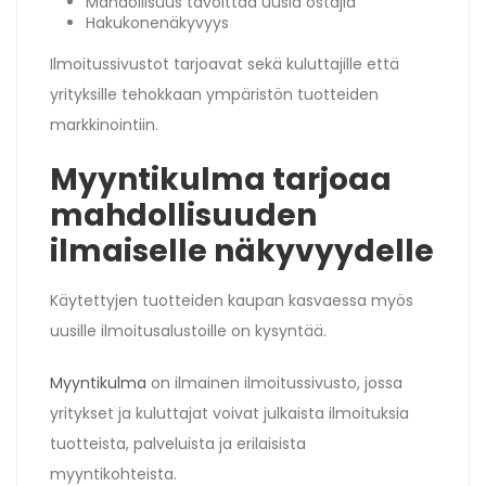
Mahdollisuus tavoittaa uusia ostajia
Hakukonenäkyvyys
Ilmoitussivustot tarjoavat sekä kuluttajille että
yrityksille tehokkaan ympäristön tuotteiden
markkinointiin.
Myyntikulma tarjoaa
mahdollisuuden
ilmaiselle näkyvyydelle
Käytettyjen tuotteiden kaupan kasvaessa myös
uusille ilmoitusalustoille on kysyntää.
Myyntikulma
on ilmainen ilmoitussivusto, jossa
yritykset ja kuluttajat voivat julkaista ilmoituksia
tuotteista, palveluista ja erilaisista
myyntikohteista.