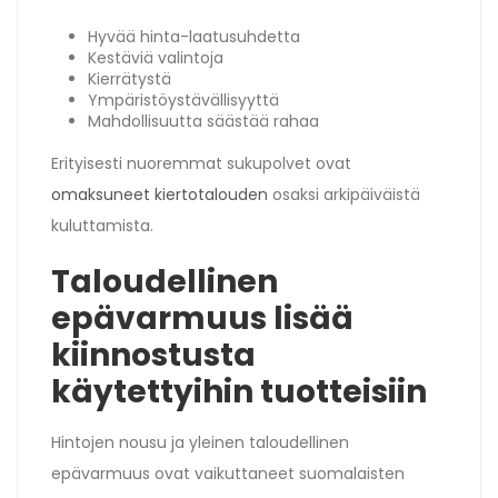
Hyvää hinta-laatusuhdetta
Kestäviä valintoja
Kierrätystä
Ympäristöystävällisyyttä
Mahdollisuutta säästää rahaa
Erityisesti nuoremmat sukupolvet ovat
omaksuneet kiertotalouden
osaksi arkipäiväistä
kuluttamista.
Taloudellinen
epävarmuus lisää
kiinnostusta
käytettyihin tuotteisiin
Hintojen nousu ja yleinen taloudellinen
epävarmuus ovat vaikuttaneet suomalaisten