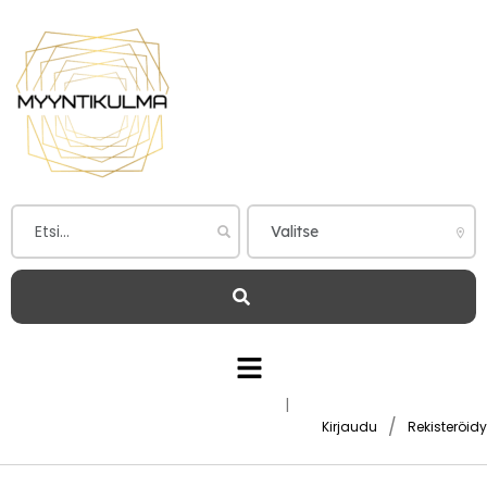
|
/
Kirjaudu
Rekisteröidy