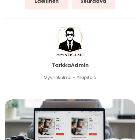
Edellinen
Seuraava
TarkkaAdmin
Myyntikulma - Ylläpitäjä