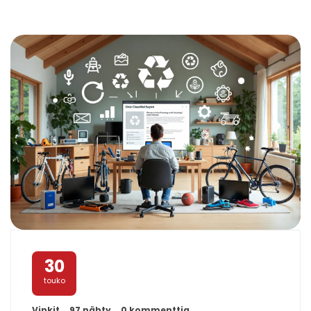
30
touko
Vinkit
97 nähty
0 kommenttia