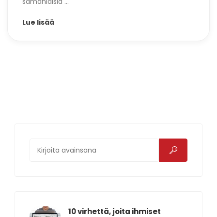
samanlaisia ...
Lue lisää
10 virhettä, joita ihmiset