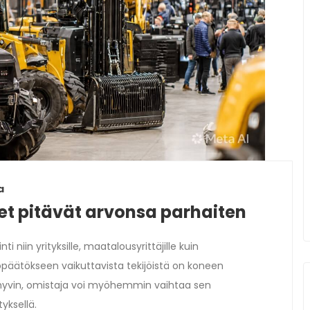
a
et pitävät arvonsa parhaiten
 niin yrityksille, maatalousyrittäjille kuin
stopäätökseen vaikuttavista tekijöistä on koneen
 hyvin, omistaja voi myöhemmin vaihtaa sen
yksellä.