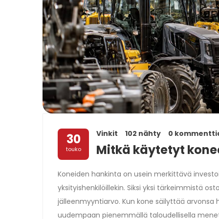
Vinkit
102 nähty
0 kommentti
30
Mitkä käytetyt kone
touko
Koneiden hankinta on usein merkittävä investointi
yksityishenkilöillekin. Siksi yksi tärkeimmistä o
jälleenmyyntiarvo. Kun kone säilyttää arvonsa
uudempaan pienemmällä taloudellisella menet