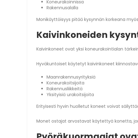
Koneurakoinnissa
Rakennusalalla
Monikäyttöisyys pitää kysynnän korkeana myös 
Kaivinkoneiden kysyn
Kaivinkoneet ovat yksi koneurakointialan tärkei
Hyväkuntoiset käytetyt kaivinkoneet kiinnostava
Maanrakennusyrityksiä
Koneurakoitsijoita
Rakennusliikkeitä
Yksityisiä urakoitsijoita
Erityisesti hyvin huolletut koneet voivat säilytt
Monet ostajat arvostavat käytettyä konetta, jon
Pyöräkuormaajat ovat