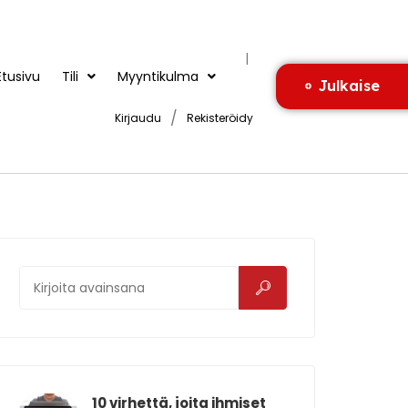
|
Etusivu
Tili
Myyntikulma
Julkaise
/
Kirjaudu
Rekisteröidy
10 virhettä, joita ihmiset