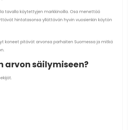
la tavalla käytettyjen markkinoilla. Osa menettää
yttävät hintatasonsa yllättävän hyvin vuosienkin käytön
tyt koneet pitävät arvonsa parhaiten Suomessa ja mitkä
on.
n arvon säilymiseen?
kijät.