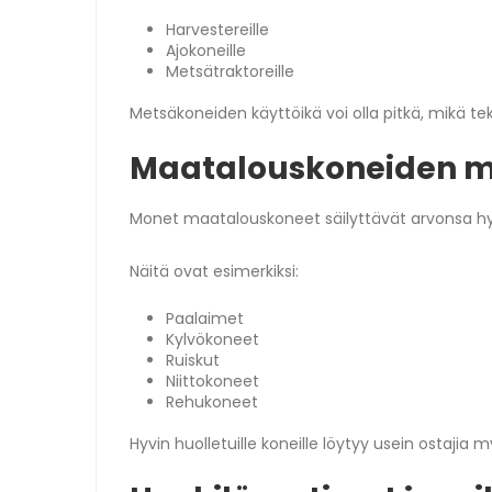
Harvestereille
Ajokoneille
Metsätraktoreille
Metsäkoneiden käyttöikä voi olla pitkä, mikä te
Maatalouskoneiden ma
Monet maatalouskoneet säilyttävät arvonsa hy
Näitä ovat esimerkiksi:
Paalaimet
Kylvökoneet
Ruiskut
Niittokoneet
Rehukoneet
Hyvin huolletuille koneille löytyy usein ostajia 