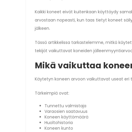
Kaikki koneet eivät kuitenkaan käyttäydy samal
arvostaan nopeasti, kun taas tietyt koneet säil
jälkeen.
Tässä artikkelissa tarkastelemme, mitkä käyte
tekijät vaikuttavat koneiden jälleenmyyntiarvo
Mikä vaikuttaa konee
Käytetyn koneen arvoon vaikuttavat useat eri te
Tärkeimpiä ovat:
Tunnettu valmistaja
Varaosien saatavuus
Koneen käyttömäärä
Huoltohistoria
Koneen kunto