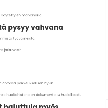
käytettyjen markkinoilla.
tä pysyy vahvana
mmistä työvälineistä.
t jatkuvasti:
ää arvonsa poikkeuksellisen hyvin.
ka huoltohistoria on dokumentoitu huolellisesti.
 haluttuja myös