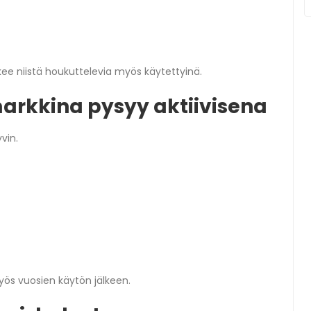
kee niistä houkuttelevia myös käytettyinä.
rkkina pysyy aktiivisena
vin.
myös vuosien käytön jälkeen.