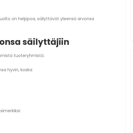
n huolto on helppoa, säilyttävät yleensä arvonsa
onsa säilyttäjiin
mmista tuoteryhmistä.
nsa hyvin, koska:
simerkiksi: