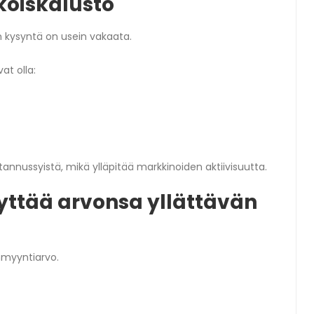
koiskalusto
n kysyntä on usein vakaata.
at olla:
annussyistä, mikä ylläpitää markkinoiden aktiivisuutta.
lyttää arvonsa yllättävän
nmyyntiarvo.