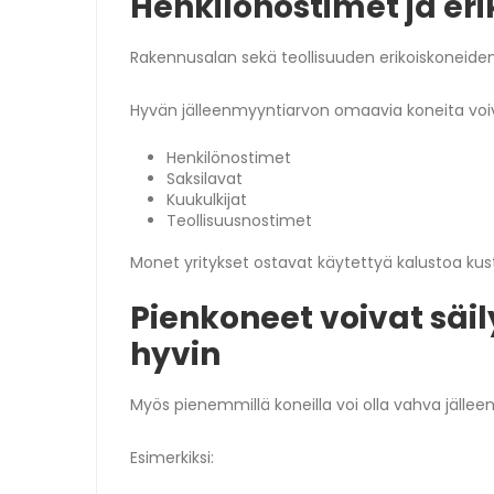
Henkilönostimet ja eri
Rakennusalan sekä teollisuuden erikoiskoneide
Hyvän jälleenmyyntiarvon omaavia koneita voiv
Henkilönostimet
Saksilavat
Kuukulkijat
Teollisuusnostimet
Monet yritykset ostavat käytettyä kalustoa kust
Pienkoneet voivat säi
hyvin
Myös pienemmillä koneilla voi olla vahva jällee
Esimerkiksi: